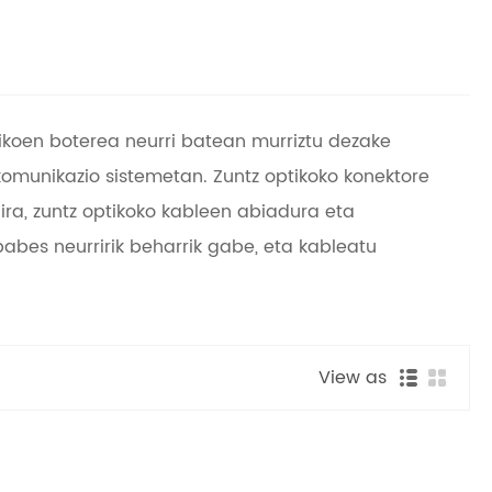
tikoen boterea neurri batean murriztu dezake
 komunikazio sistemetan. Zuntz optikoko konektore
ira, zuntz optikoko kableen abiadura eta
abes neurririk beharrik gabe, eta kableatu
View as