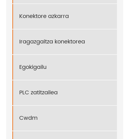
Konektore azkarra
Iragazgaitza konektorea
Egokigailu
PLC zatitzailea
Cwdm