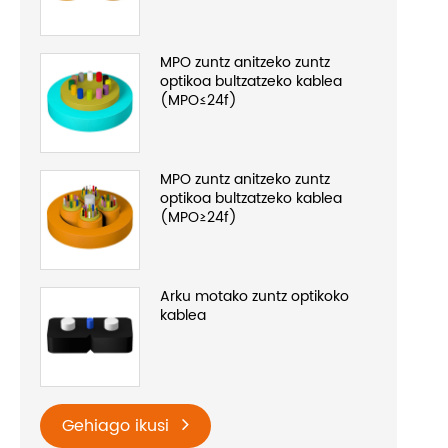
MPO zuntz anitzeko zuntz
optikoa bultzatzeko kablea
(MPO≤24f)
MPO zuntz anitzeko zuntz
optikoa bultzatzeko kablea
(MPO≥24f)
Arku motako zuntz optikoko
kablea
Gehiago ikusi