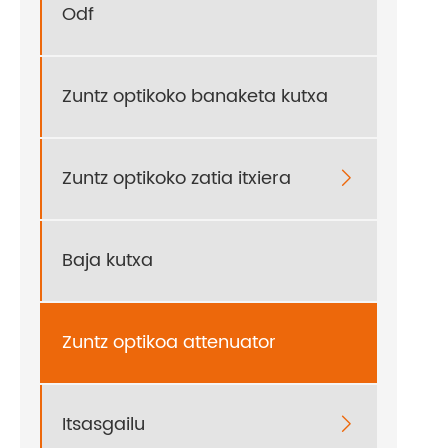
Odf
Zuntz optikoko banaketa kutxa
Zuntz optikoko zatia itxiera

Baja kutxa
Zuntz optikoa attenuator
Itsasgailu
