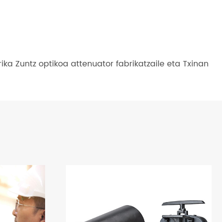
ka Zuntz optikoa attenuator fabrikatzaile eta Txinan