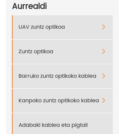
Aurrealdi
UAV zuntz optikoa

Zuntz optikoa

Barruko zuntz optikoko kablea

Kanpoko zuntz optikoko kablea

Adabaki kablea eta pigtail