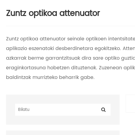
Zuntz optikoa attenuator
Zuntz optikoa attenuator seinale optikoen intentsita
aplikazio eszenatoki desberdinetara egokitzeko. Atte
azkarrak berme garrantzitsuak dira sare optiko guzti
eraginkortasuna hobetzen dituztenak. Zuzenean aplik
baldintzak murrizteko beharrik gabe.