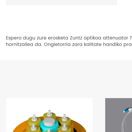
Espero dugu zure erosketa Zuntz optikoa attenuator T
hornitzailea da. Ongietorria zara kalitate handiko pr