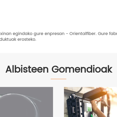
xinan egindako gure enpresan - Orientalfiber. Gure fabri
oduktuak erosteko.
Albisteen Gomendioak