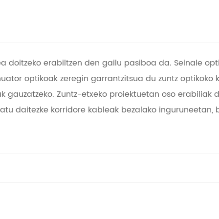
tea doitzeko erabiltzen den gailu pasiboa da. Seinale op
nuator optikoak zeregin garrantzitsua du zuntz optikoko
ak gauzatzeko. Zuntz-etxeko proiektuetan oso erabiliak d
atu daitezke korridore kableak bezalako inguruneetan, b