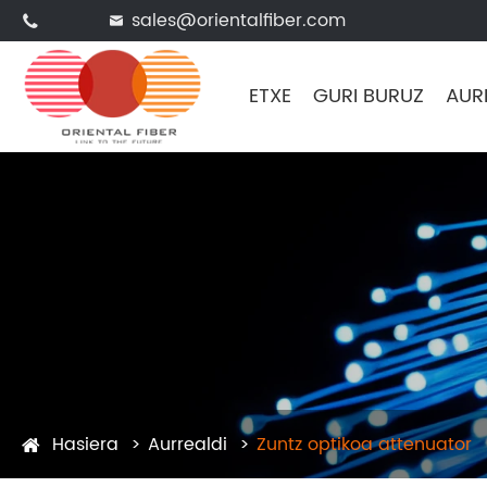
sales@orientalfiber.com


ETXE
GURI BURUZ
AUR
Hasiera
Aurrealdi
Zuntz optikoa attenuator