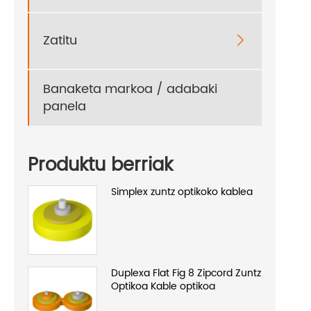
Zatitu

Banaketa markoa / adabaki
panela
Produktu berriak
Simplex zuntz optikoko kablea
Duplexa Flat Fig 8 Zipcord Zuntz
Optikoa Kable optikoa