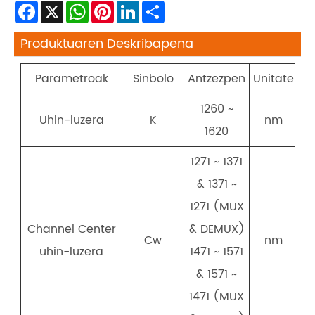
Facebook
X
WhatsApp
Pinterest
LinkedIn
Share
Produktuaren Deskribapena
Parametroak
Sinbolo
Antzezpen
Unitate
1260 ~
Uhin-luzera
K
nm
1620
1271 ~ 1371
& 1371 ~
1271 (MUX
Channel Center
& DEMUX)
Cw
nm
uhin-luzera
1471 ~ 1571
& 1571 ~
1471 (MUX