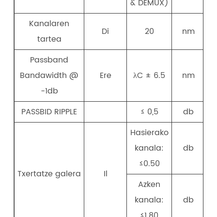
& DEMUX)
Kanalaren
Di
20
nm
tartea
Passband
Bandawidth @
Ere
λC ± 6.5
nm
-1db
PASSBID RIPPLE
≤ 0,5
db
Hasierako
kanala:
db
≤0.50
Txertatze galera
Il
Azken
kanala:
db
≤1.80