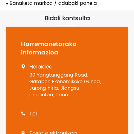
Banaketa markoa / adabaki panela
Bidali kontsulta
Harremanetarako
informazioa
Helbidea

90 Yangtanggang Road,
Garapen Ekonomikoko Gunea,
Jurong hiria, Jiangsu
probintzia, Txina
Tel

Posta elektronikoa
