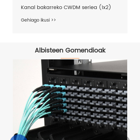
Kanal bakarreko CWDM seriea (1x2)
Gehiago ikusi >>
Albisteen Gomendioak