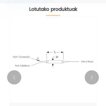
Lotutako produktuak

