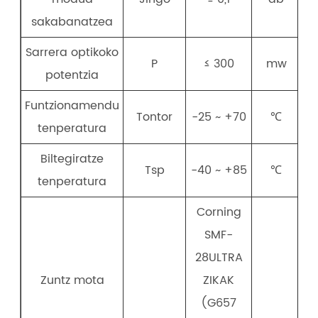
sakabanatzea
Sarrera optikoko
P
≤ 300
mw
potentzia
Funtzionamendu
Tontor
-25 ~ +70
℃
tenperatura
Biltegiratze
Tsp
-40 ~ +85
℃
tenperatura
Corning
SMF-
28ULTRA
Zuntz mota
ZIKAK
(G657