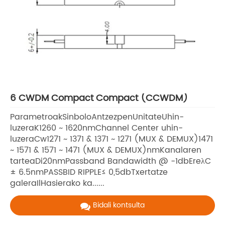
6 CWDM Compact Compact (CCWDM)
ParametroakSinboloAntzezpenUnitateUhin-
luzeraK1260 ~ 1620nmChannel Center uhin-
luzeraCw1271 ~ 1371 & 1371 ~ 1271 (MUX & DEMUX)1471
~ 1571 & 1571 ~ 1471 (MUX & DEMUX)nmKanalaren
tarteaDi20nmPassband Bandawidth @ -1dbEreλC
± 6.5nmPASSBID RIPPLE≤ 0,5dbTxertatze
galeraIlHasierako ka......
Bidali kontsulta