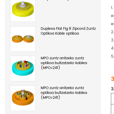
1
e
e
Duplexa Flat Fig 8 Zipcord Zuntz
2
Optikoa Kable optikoa
3
4
5
MPO zuntz anitzeko zuntz
optikoa bultzatzeko kablea
(MPO≤24f)
3
MPO zuntz anitzeko zuntz
3
optikoa bultzatzeko kablea
(MPO≥24f)