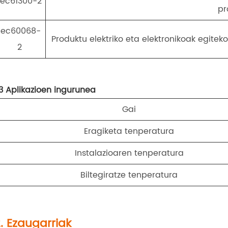
Iec61300-2
pr
Iec60068-
Produktu elektriko eta elektronikoak egite
2
.3 Aplikazioen ingurunea
Gai
Eragiketa tenperatura
Instalazioaren tenperatura
Biltegiratze tenperatura
. Ezaugarriak