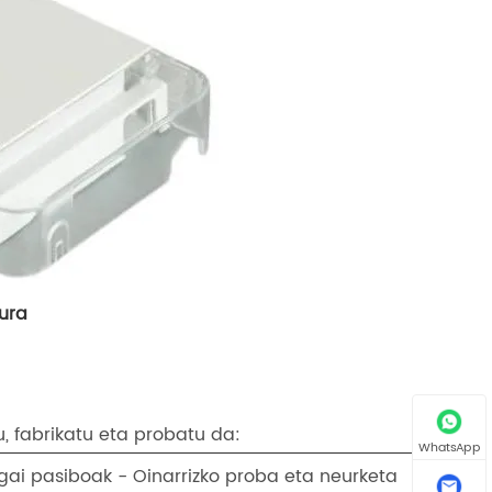
xura
, fabrikatu eta probatu da:
WhatsApp
agai pasiboak - Oinarrizko proba eta neurketa