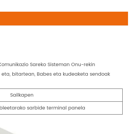
 Komunikazio Sareko Sisteman Onu-rekin
e eta, bitartean, Babes eta kudeaketa sendoak
Sailkapen
ableetarako sarbide terminal panela