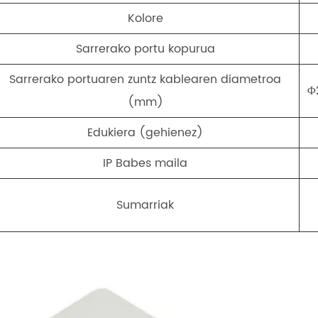
Kolore
Sarrerako portu kopurua
Sarrerako portuaren zuntz kablearen diametroa
Φ2
(mm)
Edukiera (gehienez)
IP Babes maila
Sumarriak