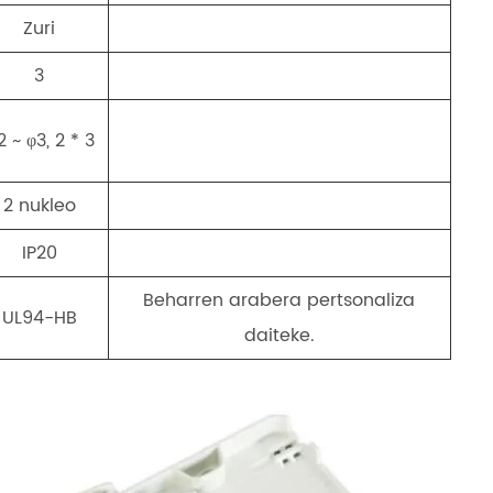
Zuri
3
 ~ φ3, 2 * 3
2 nukleo
IP20
Beharren arabera pertsonaliza
UL94-HB
daiteke.