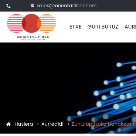
sales@orientalfiber.com


ETXE
GURI BURUZ
AUR
Hasiera
Aurrealdi
Zuntz optikoko banaketa k