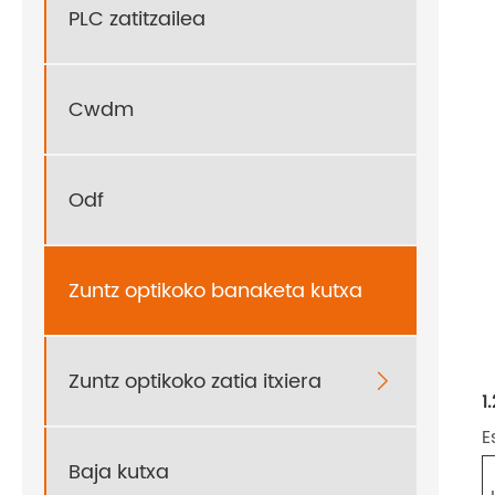
PLC zatitzailea
Cwdm
Odf
Zuntz optikoko banaketa kutxa
Zuntz optikoko zatia itxiera

1
E
Baja kutxa