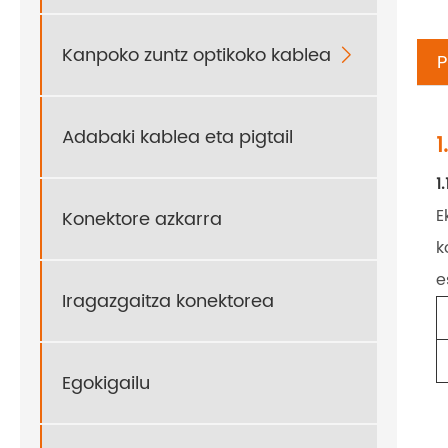
Kanpoko zuntz optikoko kablea

P
Adabaki kablea eta pigtail
1
1.
E
Konektore azkarra
k
e
Iragazgaitza konektorea
Egokigailu