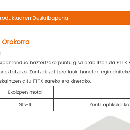
roduktuaren Deskribapena
. Orokorra
1
kipamendua baztertzeko puntu gisa erabiltzen da FTTX
onektatzeko. Zuntzak zatitzea lauki honetan egin daitek
skaintzen ditu FTTX sareko eraikinerako.
Ekoizpen mota
Gfs-1f
Zuntz optikoko k