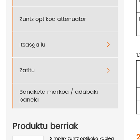
Zuntz optikoa attenuator
Itsasgailu

1
Zatitu

Banaketa markoa / adabaki
panela
Produktu berriak
2
Simplex zuntz optikoko kablea