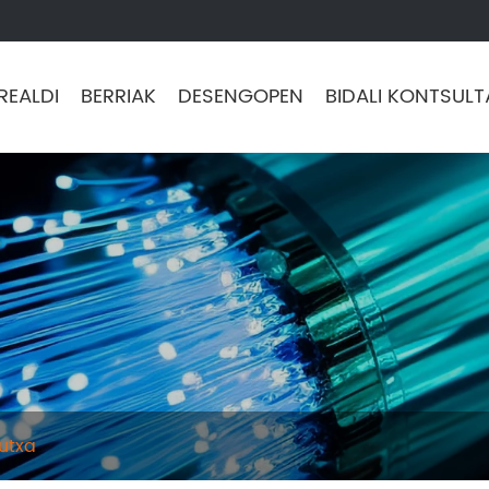
REALDI
BERRIAK
DESENGOPEN
BIDALI KONTSULT
utxa