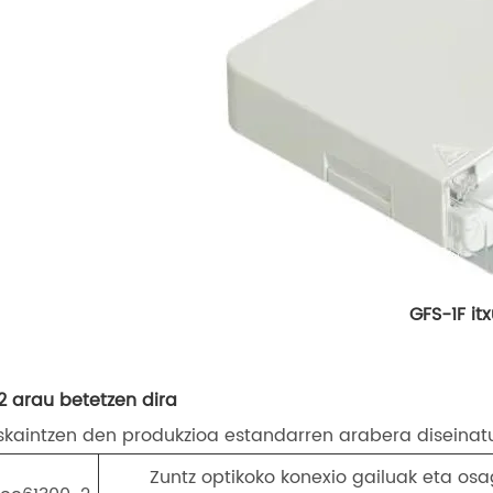
GFS-1F it
.2 arau betetzen dira
skaintzen den produkzioa estandarren arabera diseinatu
Zuntz optikoko konexio gailuak eta os