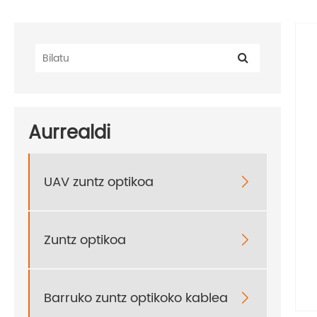
Aurrealdi
UAV zuntz optikoa

Zuntz optikoa

Barruko zuntz optikoko kablea
