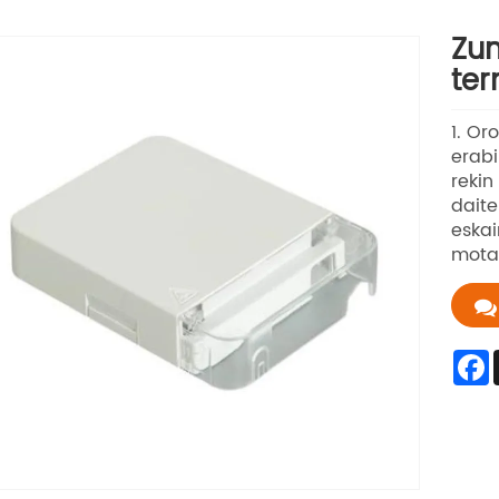
Zun
ter
1. Or
erabi
rekin
daite
eskai
motaS