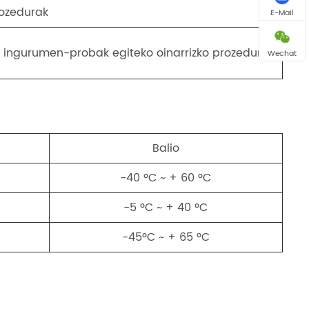
ozedurak
E-Mail
ko ingurumen-probak egiteko oinarrizko prozedurak
Wechat
Balio
-40 ºC ~ + 60 ºC
-5 ºC ~ + 40 ºC
-45ºC ~ + 65 ºC