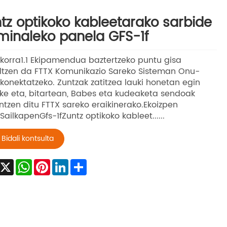
tz optikoko kableetarako sarbide
minaleko panela GFS-1f
okorra1.1 Ekipamendua baztertzeko puntu gisa
ltzen da FTTX Komunikazio Sareko Sisteman Onu-
 konektatzeko. Zuntzak zatitzea lauki honetan egin
ke eta, bitartean, Babes eta kudeaketa sendoak
ntzen ditu FTTX sareko eraikinerako.Ekoizpen
ailkapenGfs-1fZuntz optikoko kableet......
Bidali kontsulta
Facebook
X
WhatsApp
Pinterest
LinkedIn
Share