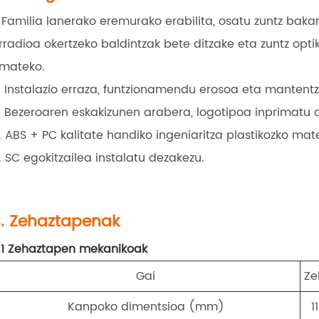
. Familia lanerako eremurako erabilita, osatu zuntz bakar
rradioa okertzeko baldintzak bete ditzake eta zuntz opt
mateko.
. Instalazio erraza, funtzionamendu erosoa eta mantentz
. Bezeroaren eskakizunen arabera, logotipoa inprimatu d
. ABS + PC kalitate handiko ingeniaritza plastikozko mater
. SC egokitzailea instalatu dezakezu.
. Zehaztapenak
.1 Zehaztapen mekanikoak
Gai
Ze
Kanpoko dimentsioa (mm)
1