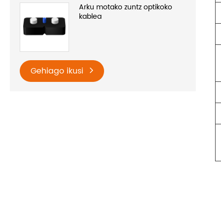
Arku motako zuntz optikoko
kablea
Gehiago ikusi