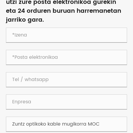
utzi zure posta elektronikoa gurekin
eta 24 orduren buruan harremanetan
jarriko gara.