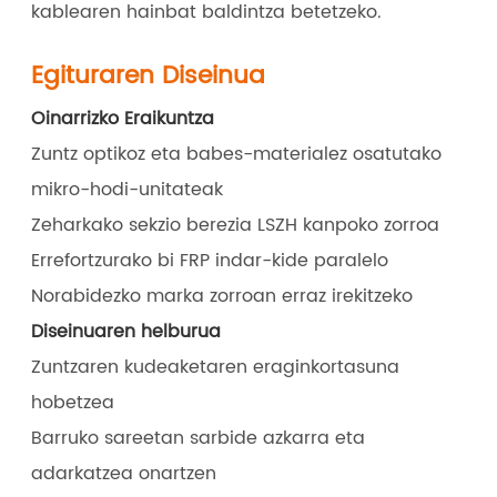
kablearen hainbat baldintza betetzeko.
Egituraren Diseinua
Oinarrizko Eraikuntza
Zuntz optikoz eta babes-materialez osatutako
mikro-hodi-unitateak
Zeharkako sekzio berezia LSZH kanpoko zorroa
Errefortzurako bi FRP indar-kide paralelo
Norabidezko marka zorroan erraz irekitzeko
Diseinuaren helburua
Zuntzaren kudeaketaren eraginkortasuna
hobetzea
Barruko sareetan sarbide azkarra eta
adarkatzea onartzen