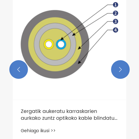


Zergatik aukeratu karraskarien
aurkako zuntz optikoko kable blindatua
zure komunikazio-beharretarako
Gehiago ikusi >>