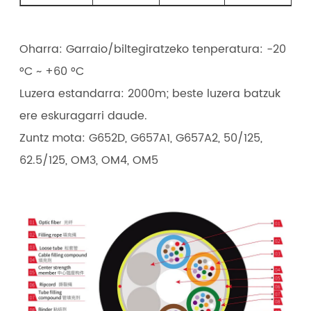
Oharra: Garraio/biltegiratzeko tenperatura: -20
°C ~ +60 °C
Luzera estandarra: 2000m; beste luzera batzuk
ere eskuragarri daude.
Zuntz mota: G652D, G657A1, G657A2, 50/125,
62.5/125, OM3, OM4, OM5