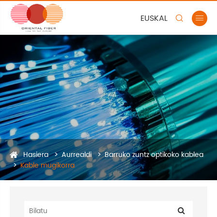
EUSKAL


Hasiera
Aurrealdi
Barruko zuntz optikoko kablea
Kable mugikorra