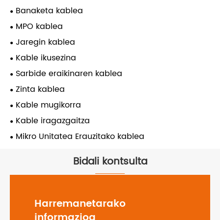
Banaketa kablea
MPO kablea
Jaregin kablea
Kable ikusezina
Sarbide eraikinaren kablea
Zinta kablea
Kable mugikorra
Kable iragazgaitza
Mikro Unitatea Erauzitako kablea
Bidali kontsulta
Harremanetarako
informazioa