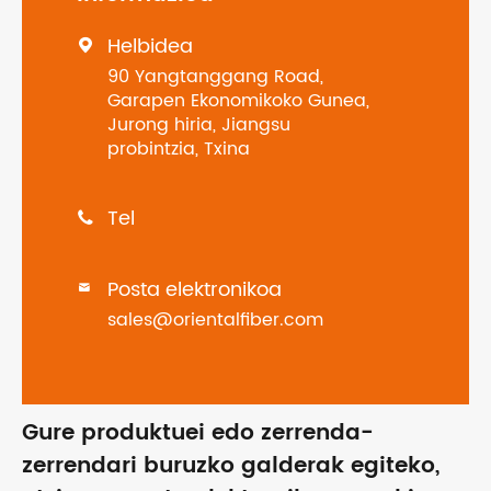
Helbidea

90 Yangtanggang Road,
Garapen Ekonomikoko Gunea,
Jurong hiria, Jiangsu
probintzia, Txina
Tel

Posta elektronikoa

sales@orientalfiber.com
Gure produktuei edo zerrenda-
zerrendari buruzko galderak egiteko,