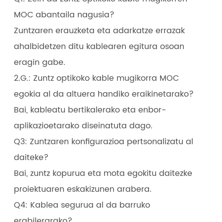
MOC abantaila nagusia?
Zuntzaren erauzketa eta adarkatze errazak
ahalbidetzen ditu kablearen egitura osoan
eragin gabe.
2.G.: Zuntz optikoko kable mugikorra MOC
egokia al da altuera handiko eraikinetarako?
Bai, kableatu bertikalerako eta enbor-
aplikazioetarako diseinatuta dago.
Q3: Zuntzaren konfigurazioa pertsonalizatu al
daiteke?
Bai, zuntz kopurua eta mota egokitu daitezke
proiektuaren eskakizunen arabera.
Q4: Kablea segurua al da barruko
erabilerarako?