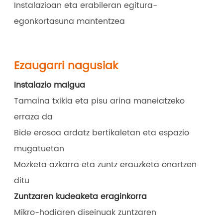
Instalazioan eta erabileran egitura-
egonkortasuna mantentzea
Ezaugarri nagusiak
Instalazio malgua
Tamaina txikia eta pisu arina maneiatzeko
erraza da
Bide erosoa ardatz bertikaletan eta espazio
mugatuetan
Mozketa azkarra eta zuntz erauzketa onartzen
ditu
Zuntzaren kudeaketa eraginkorra
Mikro-hodiaren diseinuak zuntzaren