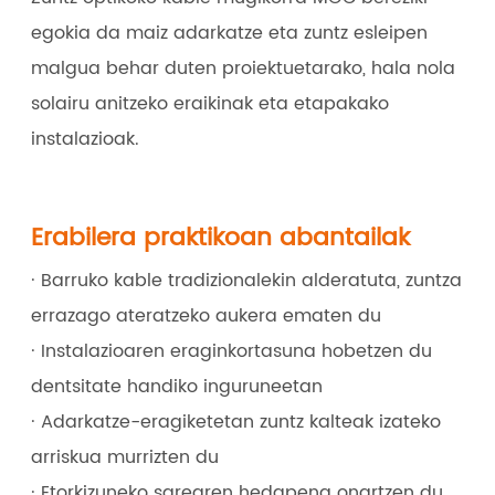
egokia da maiz adarkatze eta zuntz esleipen
malgua behar duten proiektuetarako, hala nola
solairu anitzeko eraikinak eta etapakako
instalazioak.
Erabilera praktikoan abantailak
· Barruko kable tradizionalekin alderatuta, zuntza
errazago ateratzeko aukera ematen du
· Instalazioaren eraginkortasuna hobetzen du
dentsitate handiko inguruneetan
· Adarkatze-eragiketetan zuntz kalteak izateko
arriskua murrizten du
· Etorkizuneko sarearen hedapena onartzen du