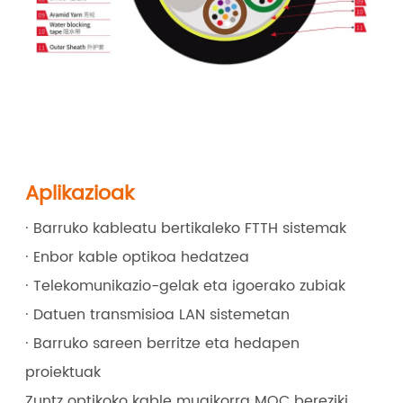
Aplikazioak
· Barruko kableatu bertikaleko FTTH sistemak
· Enbor kable optikoa hedatzea
· Telekomunikazio-gelak eta igoerako zubiak
· Datuen transmisioa LAN sistemetan
· Barruko sareen berritze eta hedapen
proiektuak
Zuntz optikoko kable mugikorra MOC bereziki