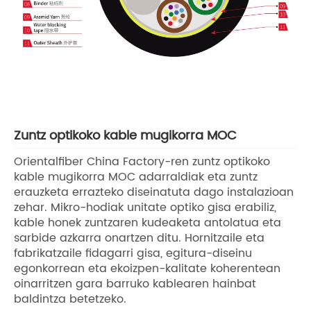
Zuntz optikoko kable mugikorra MOC
Orientalfiber China Factory-ren zuntz optikoko
kable mugikorra MOC adarraldiak eta zuntz
erauzketa errazteko diseinatuta dago instalazioan
zehar. Mikro-hodiak unitate optiko gisa erabiliz,
kable honek zuntzaren kudeaketa antolatua eta
sarbide azkarra onartzen ditu. Hornitzaile eta
fabrikatzaile fidagarri gisa, egitura-diseinu
egonkorrean eta ekoizpen-kalitate koherentean
oinarritzen gara barruko kablearen hainbat
baldintza betetzeko.