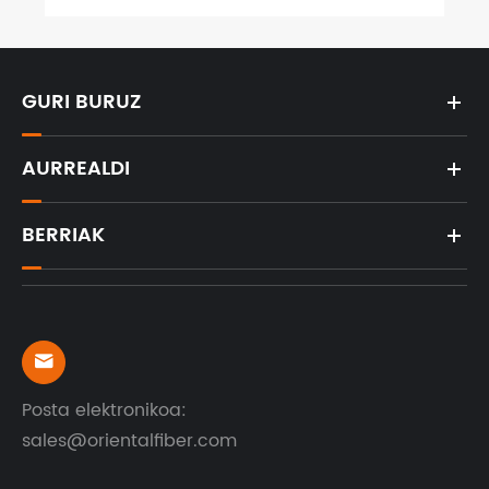
GURI BURUZ
AURREALDI
BERRIAK

Posta elektronikoa:
sales@orientalfiber.com