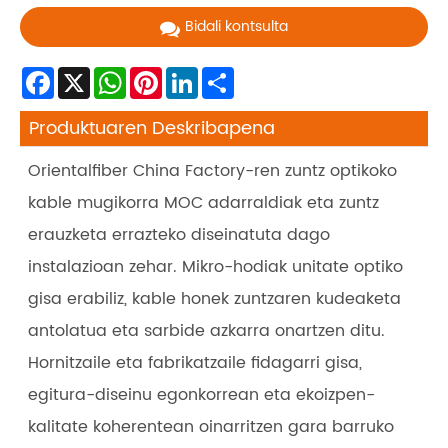
Bidali kontsulta
Facebook
X
WhatsApp
Pinterest
LinkedIn
Share
Produktuaren Deskribapena
Orientalfiber China Factory-ren zuntz optikoko
kable mugikorra MOC adarraldiak eta zuntz
erauzketa errazteko diseinatuta dago
instalazioan zehar. Mikro-hodiak unitate optiko
gisa erabiliz, kable honek zuntzaren kudeaketa
antolatua eta sarbide azkarra onartzen ditu.
Hornitzaile eta fabrikatzaile fidagarri gisa,
egitura-diseinu egonkorrean eta ekoizpen-
kalitate koherentean oinarritzen gara barruko