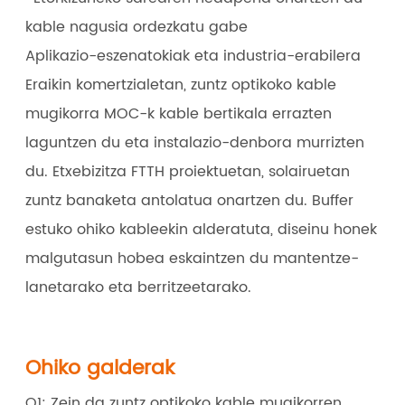
kable nagusia ordezkatu gabe
Aplikazio-eszenatokiak eta industria-erabilera
Eraikin komertzialetan, zuntz optikoko kable
mugikorra MOC-k kable bertikala errazten
laguntzen du eta instalazio-denbora murrizten
du. Etxebizitza FTTH proiektuetan, solairuetan
zuntz banaketa antolatua onartzen du. Buffer
estuko ohiko kableekin alderatuta, diseinu honek
malgutasun hobea eskaintzen du mantentze-
lanetarako eta berritzeetarako.
Ohiko galderak
Q1: Zein da zuntz optikoko kable mugikorren