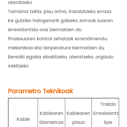
ateratzeko
Tamaina txikia, pisu arina, instalatzeko erraza
Ke gutxiko halogenorik gabeko zorroak suaren
erresistentzia ona bermatzen du
Prozesuaren kontrol zehatzak errendimendu
mekanikoa eta tenperatura bermatzen du
Bereziki egokia ebakitzeko, ateratzeko, argizulo
irekitzeko
Parametro Teknikoak
Trakzio
Kablearen
Kablearen
Erresistentzia
Kable
Diametroa
pisua
Epe