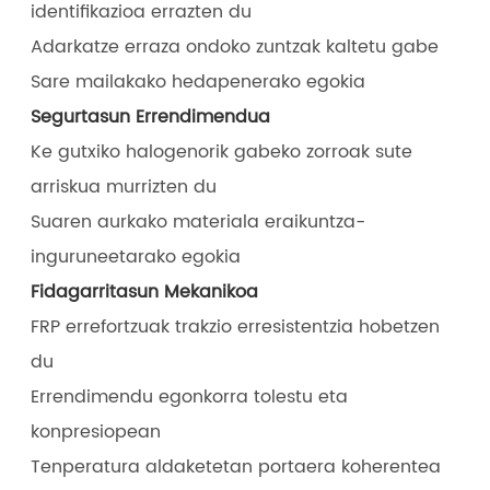
identifikazioa errazten du
Adarkatze erraza ondoko zuntzak kaltetu gabe
Sare mailakako hedapenerako egokia
Segurtasun Errendimendua
Ke gutxiko halogenorik gabeko zorroak sute
arriskua murrizten du
Suaren aurkako materiala eraikuntza-
inguruneetarako egokia
Fidagarritasun Mekanikoa
FRP errefortzuak trakzio erresistentzia hobetzen
du
Errendimendu egonkorra tolestu eta
konpresiopean
Tenperatura aldaketetan portaera koherentea