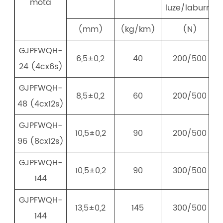
mota
luze/laburra
(mm)
(kg/km)
(N)
GJPFWQH-
6,5±0,2
40
200/500
24 (4cx6s)
GJPFWQH-
8,5±0,2
60
200/500
48 (4cx12s)
GJPFWQH-
10,5±0,2
90
200/500
96 (8cx12s)
GJPFWQH-
10,5±0,2
90
300/500
144
GJPFWQH-
13,5±0,2
145
300/500
144