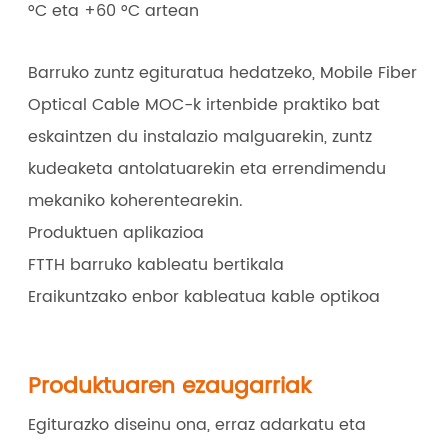
°C eta +60 °C artean
Barruko zuntz egituratua hedatzeko, Mobile Fiber
Optical Cable MOC-k irtenbide praktiko bat
eskaintzen du instalazio malguarekin, zuntz
kudeaketa antolatuarekin eta errendimendu
mekaniko koherentearekin.
Produktuen aplikazioa
FTTH barruko kableatu bertikala
Eraikuntzako enbor kableatua kable optikoa
Produktuaren ezaugarriak
Egiturazko diseinu ona, erraz adarkatu eta