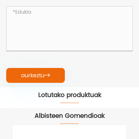
aurkeztu

Lotutako produktuak


Albisteen Gomendioak