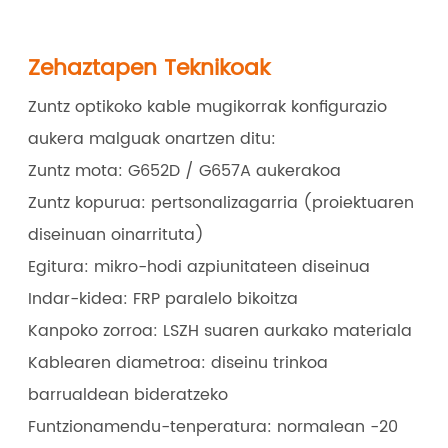
Zehaztapen Teknikoak
Zuntz optikoko kable mugikorrak konfigurazio
aukera malguak onartzen ditu:
Zuntz mota: G652D / G657A aukerakoa
Zuntz kopurua: pertsonalizagarria (proiektuaren
diseinuan oinarrituta)
Egitura: mikro-hodi azpiunitateen diseinua
Indar-kidea: FRP paralelo bikoitza
Kanpoko zorroa: LSZH suaren aurkako materiala
Kablearen diametroa: diseinu trinkoa
barrualdean bideratzeko
Funtzionamendu-tenperatura: normalean -20