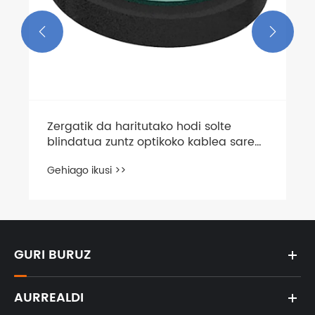


Zergatik da haritutako hodi solte
blindatua zuntz optikoko kablea sare
modernorako azken irtenbidea
Gehiago ikusi >>
GURI BURUZ
AURREALDI