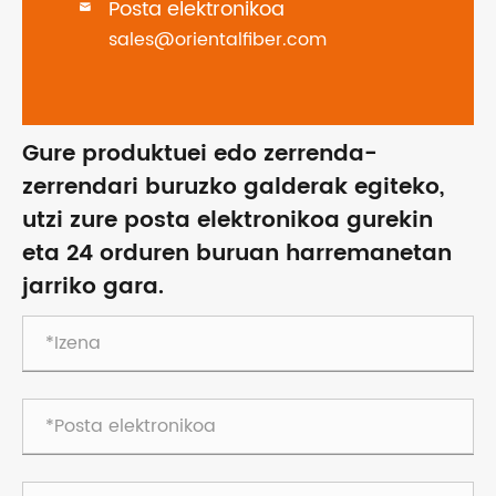
Posta elektronikoa

sales@orientalfiber.com
Gure produktuei edo zerrenda-
zerrendari buruzko galderak egiteko,
utzi zure posta elektronikoa gurekin
eta 24 orduren buruan harremanetan
jarriko gara.