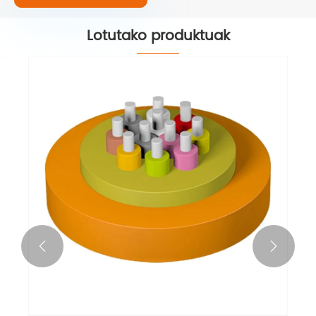
Lotutako produktuak

