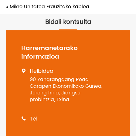
Mikro Unitatea Erauzitako kablea
Bidali kontsulta
Harremanetarako
informazioa
Helbidea

90 Yangtanggang Road,
Garapen Ekonomikoko Gunea,
Jurong hiria, Jiangsu
probintzia, Txina
Tel
