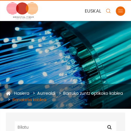
EUSKAL


Hasiera
Aurrealdi
Barruko zuntz optikoko kablea
Banaketa kablea