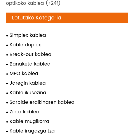
optikoko kablea (≥24f)
Lotutako Kategoria
Simplex kablea
Kable duplex
Break-out kablea
Banaketa kablea
MPO kablea
Jaregin kablea
Kable ikusezina
Sarbide eraikinaren kablea
Zinta kablea
Kable mugikorra
Kable iragazgaitza