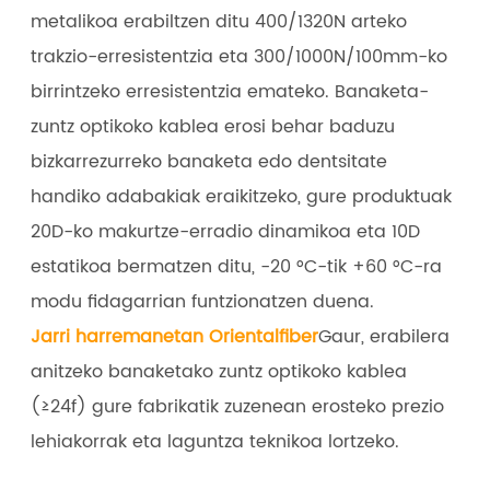
metalikoa erabiltzen ditu 400/1320N arteko
trakzio-erresistentzia eta 300/1000N/100mm-ko
birrintzeko erresistentzia emateko. Banaketa-
zuntz optikoko kablea erosi behar baduzu
bizkarrezurreko banaketa edo dentsitate
handiko adabakiak eraikitzeko, gure produktuak
20D-ko makurtze-erradio dinamikoa eta 10D
estatikoa bermatzen ditu, -20 °C-tik +60 °C-ra
modu fidagarrian funtzionatzen duena.
Jarri harremanetan Orientalfiber
Gaur, erabilera
anitzeko banaketako zuntz optikoko kablea
(≥24f) gure fabrikatik zuzenean erosteko prezio
lehiakorrak eta laguntza teknikoa lortzeko.