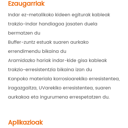
Ezaugarriak
Indar ez-metalikoko kideen egiturak kableak
trakzio-indar handiagoa jasaten duela
bermatzen du
Buffer-zuntz estuak suaren aurkako
errendimendu bikaina du
Aramidazko hariak indar-kide gisa kableak
trakzio-erresistentzia bikaina izan du
Kanpoko materiala korrosioarekiko erresistentea,
iragazgaitza, UVarekiko erresistentea, suaren
aurkakoa eta ingurumena errespetatzen du.
Aplikazioak