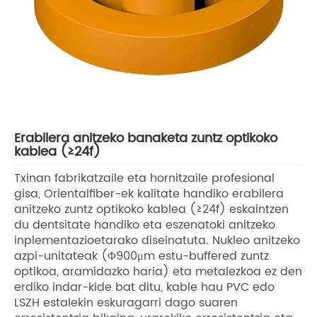
Erabilera anitzeko banaketa zuntz optikoko
kablea (≥24f)
Txinan fabrikatzaile eta hornitzaile profesional
gisa, Orientalfiber-ek kalitate handiko erabilera
anitzeko zuntz optikoko kablea (≥24f) eskaintzen
du dentsitate handiko eta eszenatoki anitzeko
inplementazioetarako diseinatuta. Nukleo anitzeko
azpi-unitateak (Φ900μm estu-buffered zuntz
optikoa, aramidazko haria) eta metalezkoa ez den
erdiko indar-kide bat ditu, kable hau PVC edo
LSZH estalekin eskuragarri dago suaren