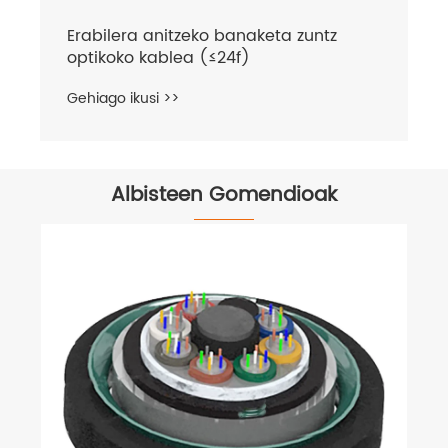
Erabilera anitzeko banaketa zuntz
optikoko kablea (≤24f)
Gehiago ikusi >>
Albisteen Gomendioak