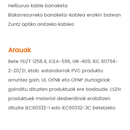
Helburua kable banaketa
Bizkarrezurreko banaketa-kablea eraikin batean
Zuntz optiko anitzeko kablea
Arauak
Bete YD/T 1258.4, ICEA-596, GR-409, IEC 60794-
2-20/21, etab. estandarrak PVC produktu
arruntez gain, UL OFNR eta OFNP ziurtagiriak
gainditu dituzten produktuak ere badaude. LSZH
produktuek material desberdinak erabiltzen
dituzte IEC60332-1 edo IEC60332-3C betetzeko.