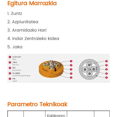
Egitura Marrazkia
1. Zuntz
2. Azpiunitatea
3. Aramidazko Hari
4. Indar Zentraleko kidea
5. Jaka
Parametro Teknikoak
Kablearen