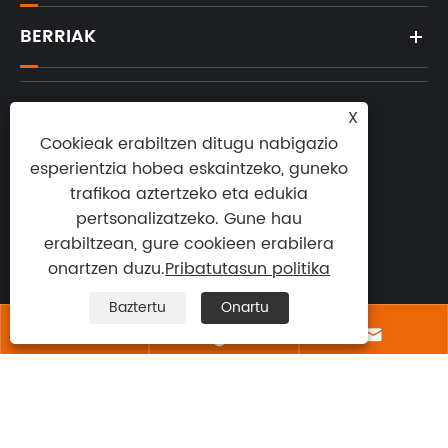
BERRIAK
X
Cookieak erabiltzen ditugu nabigazio

esperientzia hobea eskaintzeko, guneko
trafikoa aztertzeko eta edukia
Posta elektronikoa:
pertsonalizatzeko. Gune hau
sales@orientalfiber.com
erabiltzean, gure cookieen erabilera
onartzen duzu.
Pribatutasun politika

Baztertu
Onartu
Helbidea: 90 Yangtanggang Road,



Garapen Ekonomikoko Gunea, Jurong hiria,
Jiangsu probintzia, Txina