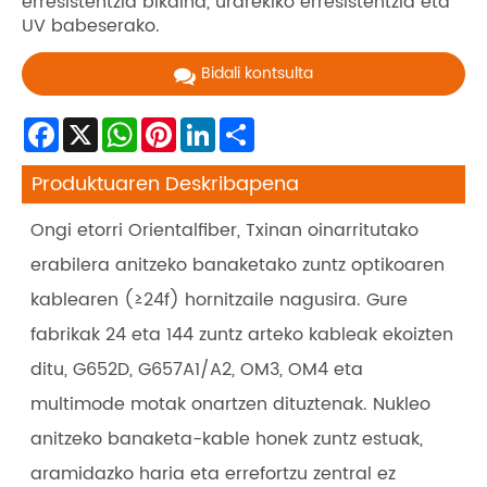
erresistentzia bikaina, urarekiko erresistentzia eta
UV babeserako.
Bidali kontsulta
Facebook
X
WhatsApp
Pinterest
LinkedIn
Share
Produktuaren Deskribapena
Ongi etorri Orientalfiber, Txinan oinarritutako
erabilera anitzeko banaketako zuntz optikoaren
kablearen (≥24f) hornitzaile nagusira. Gure
fabrikak 24 eta 144 zuntz arteko kableak ekoizten
ditu, G652D, G657A1/A2, OM3, OM4 eta
multimode motak onartzen dituztenak. Nukleo
anitzeko banaketa-kable honek zuntz estuak,
aramidazko haria eta errefortzu zentral ez