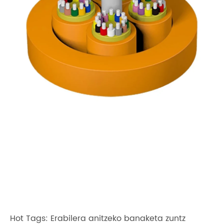
Hot Tags: Erabilera anitzeko banaketa zuntz