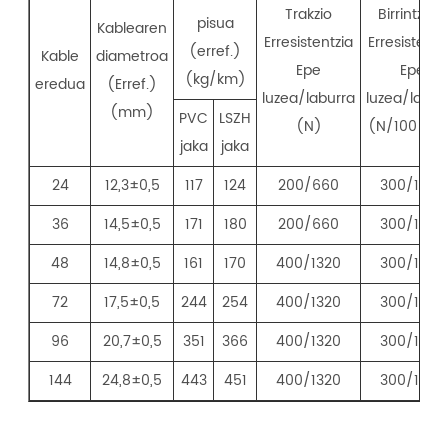
Trakzio
Birrintzeko
pisua
Kablearen
Erresistentzia
Erresistentz
(erref.)
Kable
diametroa
Epe
Epe
(kg/km)
eredua
(Erref.)
luzea/laburra
luzea/labur
(mm)
PVC
LSZH
(N)
(N/100 m
jaka
jaka
24
12,3±0,5
117
124
200/660
300/1000
36
14,5±0,5
171
180
200/660
300/1000
48
14,8±0,5
161
170
400/1320
300/1000
72
17,5±0,5
244
254
400/1320
300/1000
96
20,7±0,5
351
366
400/1320
300/1000
144
24,8±0,5
443
451
400/1320
300/1000